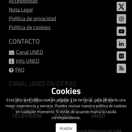
Accesibilidad
Nota Legal
Política de privacidad
Política de cookies
CONTACTO
Canal UNED
Info UNED
FAQ
CANAL UNED EN CIFRAS
Cookies
3.128
7.601
17.088
Este sitio web utiliza cookies propias y de terceros, para ofrecerle una
mejor experiencia y servicio. Puedes revisar nuestra política de cookies
Programas de
Programas de
Eventos
en cualquier momento. Si estás de acuerdo marca la casilla
TELEVISIÓN
RADIO
UNED
correspondiente.
Aceptar
Creado con
GalicasterMediaServer
por Teltek