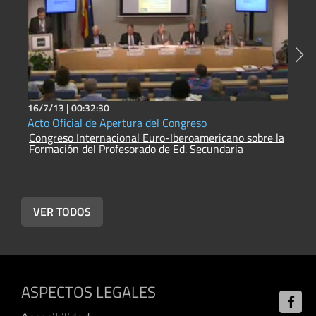
16/7/13 |
00:32:30
1
Acto Oficial de Apertura del Congreso
T
Congreso Internacional Euro-Iberoamericano sobre la
E
Formación del Profesorado de Ed. Secundaria
Co
F
VER TODOS
ASPECTOS LEGALES