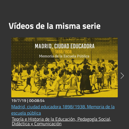
Vídeos de la misma serie
19/7/19 |
00:08:54
1
Madrid, ciudad educadora 1898/1938. Memoria de la
F
escuela pública
P
Teoría e Historia de la Educación, Pedagogía Social,
T
Didáctica y Comunicación
D