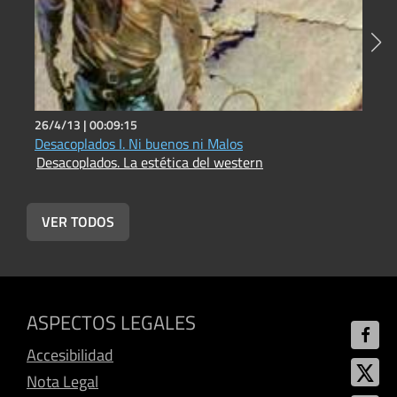
26/4/13 |
00:09:15
3
Desacoplados I. Ni buenos ni Malos
D
Desacoplados. La estética del western
D
VER TODOS
ASPECTOS LEGALES
Accesibilidad
Nota Legal