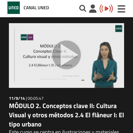
Toggle
naviga
11/9/14
|
00:05:47
MÓDULO 2. Conceptos clave II: Cultura
Visual y otros métodos 2.4 El flâneur I: El
tipo urbano
Este curso se centra en ilustraciones y materiales