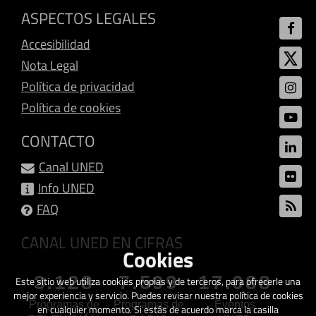
ASPECTOS LEGALES
Accesibilidad
Nota Legal
Política de privacidad
Política de cookies
CONTACTO
Canal UNED
Info UNED
FAQ
CANAL UNED EN CIFRAS
Cookies
3.128
7.599
17.088
Este sitio web utiliza cookies propias y de terceros, para ofrecerle una
mejor experiencia y servicio. Puedes revisar nuestra política de cookies
Programas de
Programas de
Eventos
en cualquier momento. Si estás de acuerdo marca la casilla