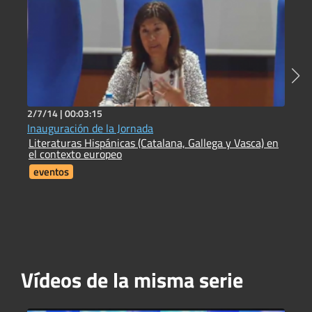
2/7/14 |
00:03:15
2
Inauguración de la Jornada
9
Literaturas Hispánicas (Catalana, Gallega y Vasca) en
C
el contexto europeo
eventos
Vídeos de la misma serie