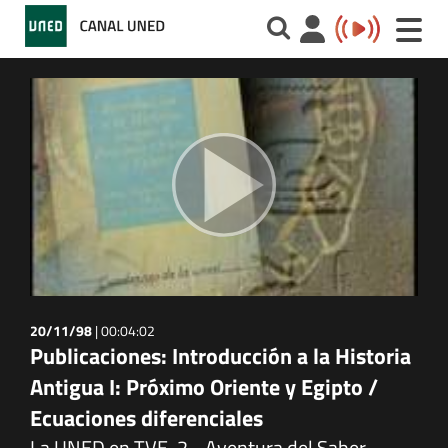
Toggle
naviga
20/11/98
|
00:04:02
Publicaciones: Introducción a la Historia
Antigua I: Próximo Oriente y Egipto /
Ecuaciones diferenciales
La UNED en TVE-2 - Aventura del Saber -