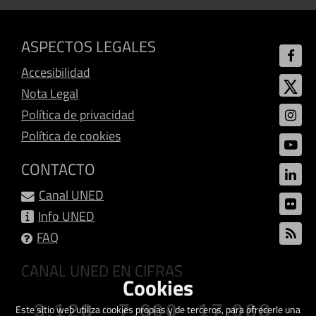
ASPECTOS LEGALES
Accesibilidad
Nota Legal
Política de privacidad
Política de cookies
CONTACTO
Canal UNED
Info UNED
FAQ
CANAL UNED EN CIFRAS
Cookies
3.128
7.600
17.088
Este sitio web utiliza cookies propias y de terceros, para ofrecerle una