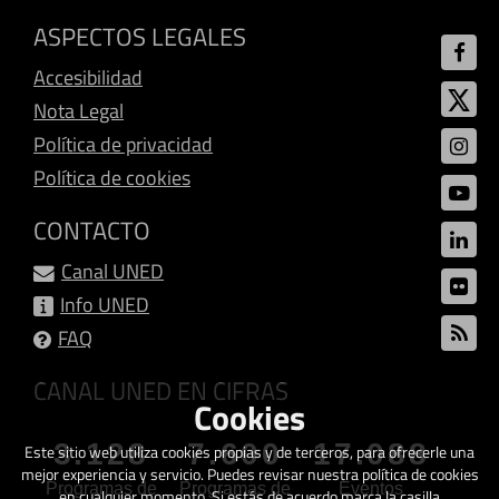
ASPECTOS LEGALES
Accesibilidad
Nota Legal
Política de privacidad
Política de cookies
CONTACTO
Canal UNED
Info UNED
FAQ
CANAL UNED EN CIFRAS
Cookies
3.128
7.600
17.088
Este sitio web utiliza cookies propias y de terceros, para ofrecerle una
mejor experiencia y servicio. Puedes revisar nuestra política de cookies
Programas de
Programas de
Eventos
en cualquier momento. Si estás de acuerdo marca la casilla