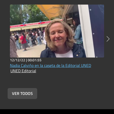
12/12/22 |
00:01:55
2
Nadia Calviño en la caseta de la Editorial UNED
A
UNED Editorial
E
U
VER TODOS