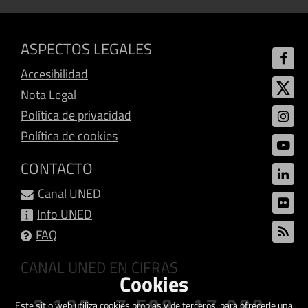
ASPECTOS LEGALES
Accesibilidad
Nota Legal
Política de privacidad
Política de cookies
CONTACTO
Canal UNED
Info UNED
FAQ
CANAL UNED EN CIFRAS
Cookies
3.128
7.598
17.088
Este sitio web utiliza cookies propias y de terceros, para ofrecerle una