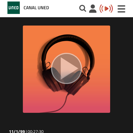
Toggle
naviga
11/1/99
|
00:27:30