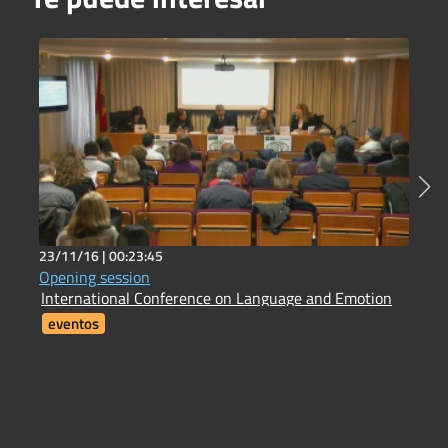
23/11/16 |
00:23:45
2
Opening session
H
International Conference on Language and Emotion
H
eventos