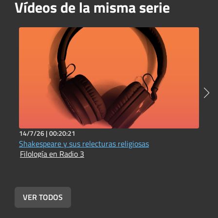
Vídeos de la misma serie
14/7/26 |
00:20:21
1
Shakespeare y sus relecturas religiosas
A
Filología en Radio 3
F
VER TODOS