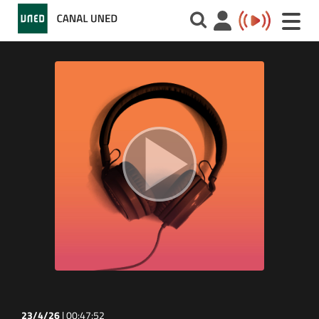
Toggle
naviga
23/4/26
|
00:47:52