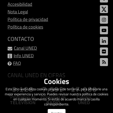
Accesibilidad
Nota Legal
Política de privacidad
Política de cookies
CONTACTO
Canal UNED
Info UNED
FAQ
CANAL UNED EN CIFRAS
Cookies
3.128
7.599
17.088
Este sitio web utiliza cookies propias y de terceros, para ofrecerle una
mejor experiencia y servicio. Puedes revisar nuestra política de cookies
Programas de
Programas de
Eventos
en cualquier momento. Si estás de acuerdo marca la casilla
TELEVISIÓN
RADIO
UNED
correspondiente.