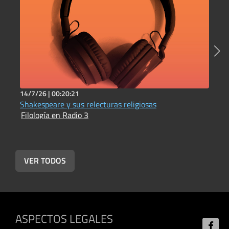
14/7/26 |
00:20:21
1
Shakespeare y sus relecturas religiosas
A
Filología en Radio 3
F
VER TODOS
ASPECTOS LEGALES