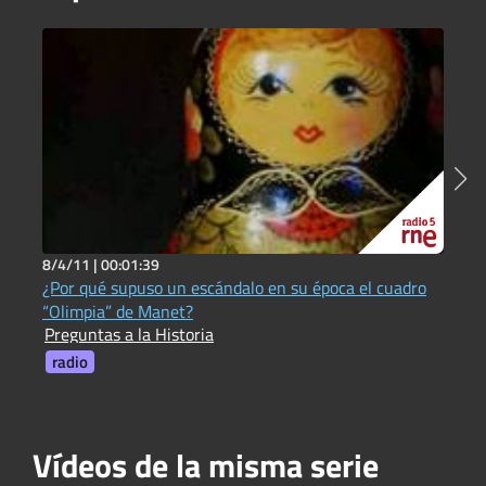
8/4/11 |
00:01:39
1
¿Por qué supuso un escándalo en su época el cuadro
¿
P
“Olimpia” de Manet?
Preguntas a la Historia
radio
Vídeos de la misma serie