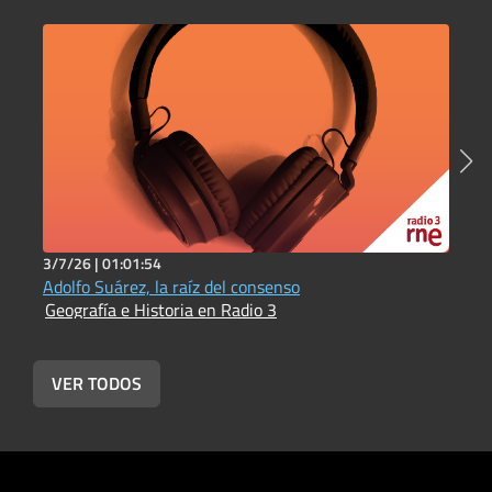
3/7/26 |
01:01:54
3
Adolfo Suárez, la raíz del consenso
L
Geografía e Historia en Radio 3
L
G
VER TODOS