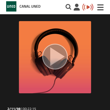
Toggle
naviga
2/11/98
|
00:22:15