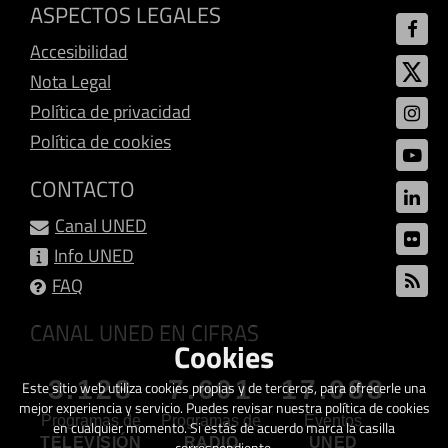
ASPECTOS LEGALES
Accesibilidad
Nota Legal
Política de privacidad
Política de cookies
CONTACTO
Canal UNED
Info UNED
FAQ
CANAL UNED EN CIFRAS
Cookies
3.128
7.601
17.088
Este sitio web utiliza cookies propias y de terceros, para ofrecerle una
mejor experiencia y servicio. Puedes revisar nuestra política de cookies
Programas de
Programas de
Eventos
en cualquier momento. Si estás de acuerdo marca la casilla
TELEVISIÓN
RADIO
UNED
correspondiente.