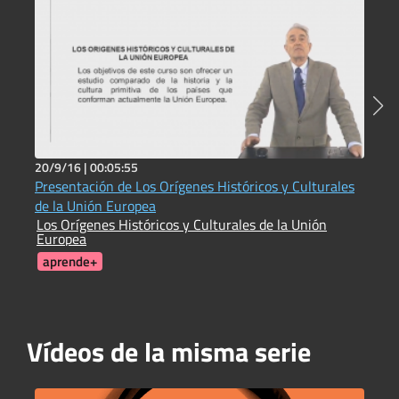
20/9/16 |
00:05:55
2
Presentación de Los Orígenes Históricos y Culturales
I
de la Unión Europea
c
Los Orígenes Históricos y Culturales de la Unión
I
Europea
C
aprende+
Vídeos de la misma serie