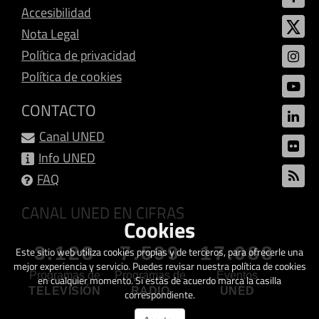
Accesibilidad
Nota Legal
Política de privacidad
Política de cookies
CONTACTO
Canal UNED
Info UNED
FAQ
CANAL UNED EN CIFRAS
Cookies
3.128
7.599
17.088
Este sitio web utiliza cookies propias y de terceros, para ofrecerle una
mejor experiencia y servicio. Puedes revisar nuestra política de cookies
Programas de
Programas de
Eventos
en cualquier momento. Si estás de acuerdo marca la casilla
TELEVISIÓN
RADIO
UNED
correspondiente.