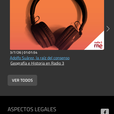
3/7/26 |
01:01:54
3
Adolfo Suárez, la raíz del consenso
L
Geografía e Historia en Radio 3
L
G
VER TODOS
ASPECTOS LEGALES