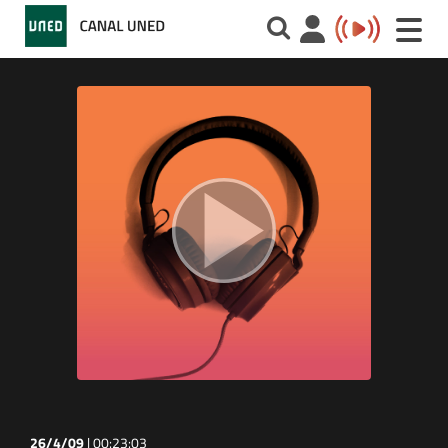
Toggle
naviga
26/4/09
|
00:23:03