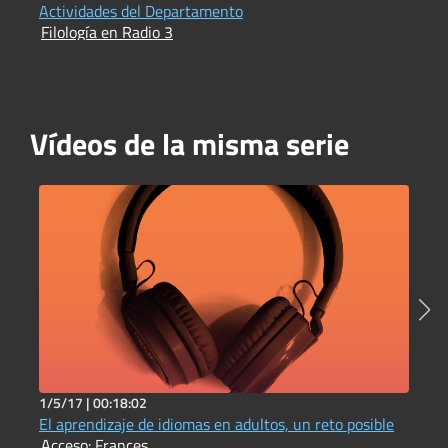
Actividades del Departamento
L
Filología en Radio 3
F
Vídeos de la misma serie
1/5/17 |
00:18:02
3
El aprendizaje de idiomas en adultos, un reto posible
O
Acceso: Frances
C