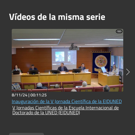
Vídeos de la misma serie
8/11/24 |
00:11:25
8
Inauguración de la V Jornada Científica de la EIDUNED
C
V Jornadas Científicas de la Escuela Internacional de
V
Doctorado de la UNED (EIDUNED)
D