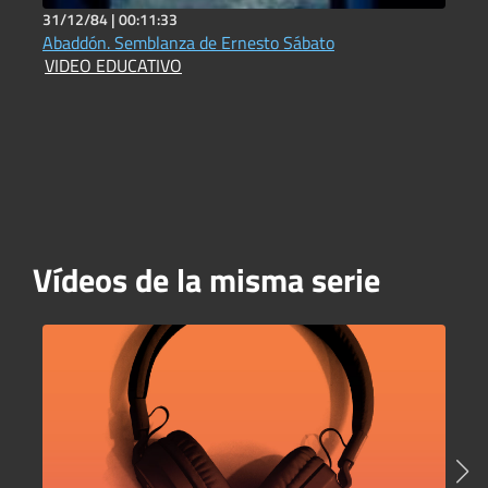
31/12/84 |
00:11:33
2
Abaddón. Semblanza de Ernesto Sábato
R
VIDEO EDUCATIVO
D
Vídeos de la misma serie