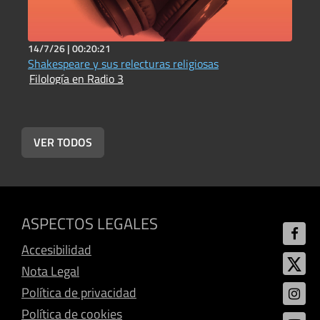
14/7/26 |
00:20:21
1
Shakespeare y sus relecturas religiosas
A
Filología en Radio 3
F
VER TODOS
ASPECTOS LEGALES
Accesibilidad
Nota Legal
Política de privacidad
Política de cookies