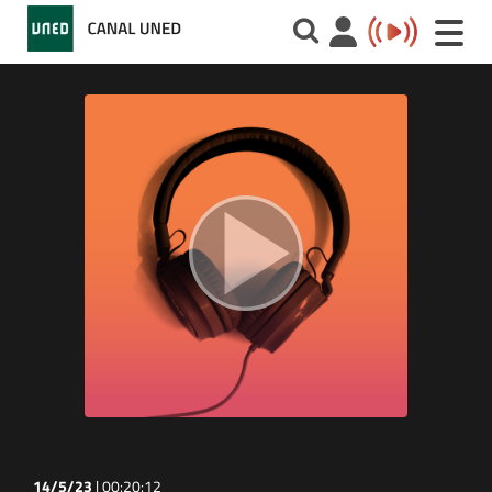
Toggle
naviga
14/5/23
|
00:20:12