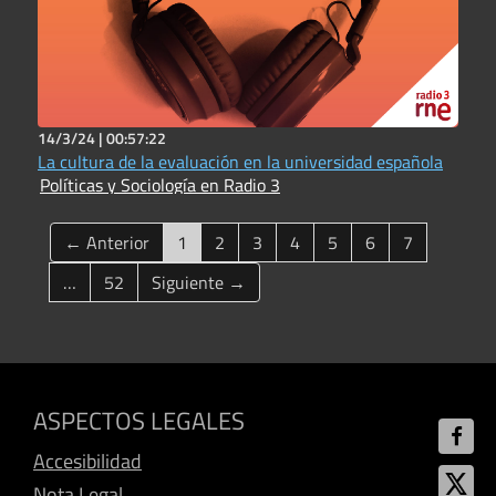
14/3/24 |
00:57:22
La cultura de la evaluación en la universidad española
Políticas y Sociología en Radio 3
(current)
← Anterior
1
2
3
4
5
6
7
…
52
Siguiente →
ASPECTOS LEGALES
Accesibilidad
Nota Legal