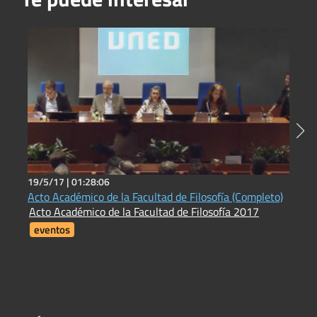
19/5/17 |
01:28:06
2
Acto Académico de la Facultad de Filosofía (Completo)
N
Acto Académico de la Facultad de Filosofía 2017
L
eventos