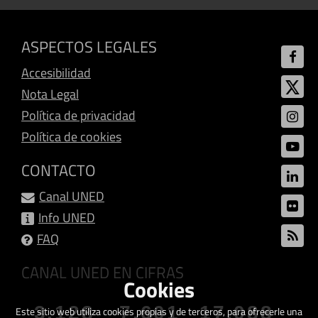
ASPECTOS LEGALES
Accesibilidad
Nota Legal
Política de privacidad
Política de cookies
CONTACTO
Canal UNED
Info UNED
FAQ
CANAL UNED EN CIFRAS
Cookies
3.128
7.601
17.088
Este sitio web utiliza cookies propias y de terceros, para ofrecerle una