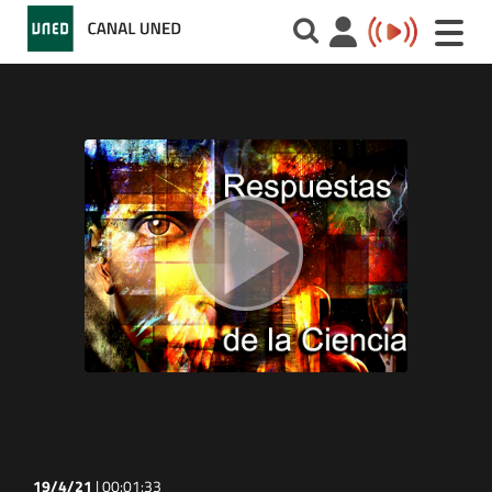
Toggle
naviga
19/4/21
|
00:01:33