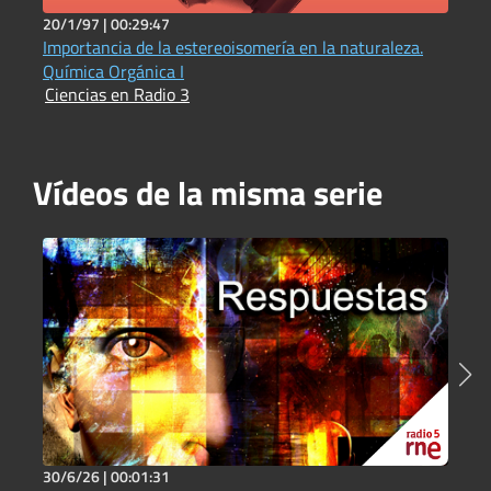
20/1/97 |
00:29:47
1
Importancia de la estereoisomería en la naturaleza.
El 
Química Orgánica I
i
Ciencias en Radio 3
C
Vídeos de la misma serie
30/6/26 |
00:01:31
2