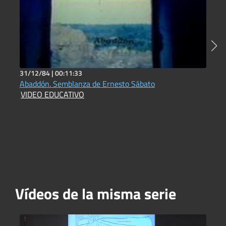
31/12/84 |
00:11:33
2
Abaddón. Semblanza de Ernesto Sábato
R
VIDEO EDUCATIVO
D
Vídeos de la misma serie