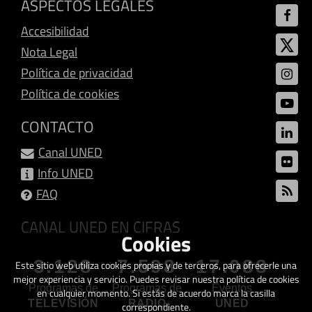
ASPECTOS LEGALES
Accesibilidad
Nota Legal
Política de privacidad
Política de cookies
CONTACTO
Canal UNED
Info UNED
FAQ
CANAL UNED EN CIFRAS
Cookies
3.128
7.598
17.088
Este sitio web utiliza cookies propias y de terceros, para ofrecerle una
mejor experiencia y servicio. Puedes revisar nuestra política de cookies
Programas de
Programas de
Eventos
en cualquier momento. Si estás de acuerdo marca la casilla
TELEVISIÓN
RADIO
UNED
correspondiente.