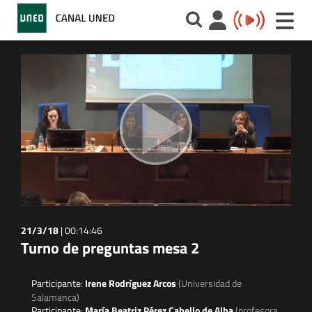
Toggle
naviga
21/3/18
|
00:14:46
Turno de preguntas mesa 2
Participante:
Irene Rodríguez Arcos
(Universidad de
Salamanca)
Participante:
María Beatriz Pérez Cabello de Alba
(profesora