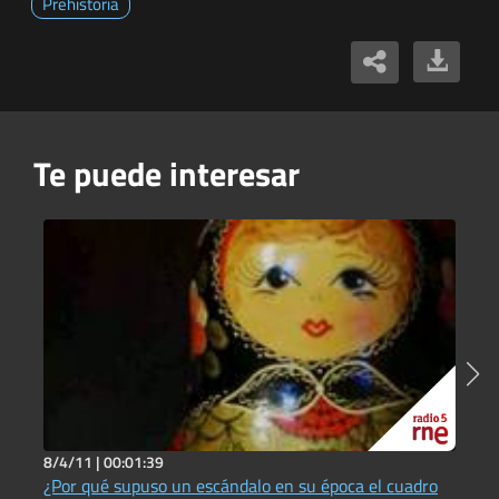
Prehistoria
Te puede interesar
8/4/11 |
00:01:39
1
¿Por qué supuso un escándalo en su época el cuadro
¿