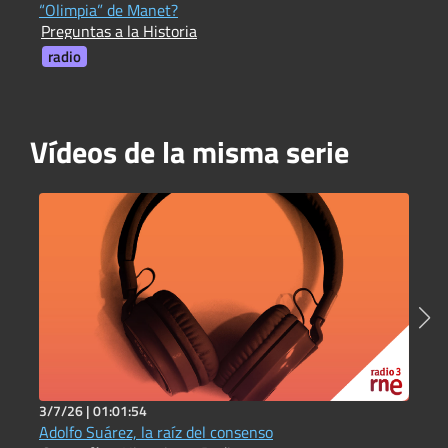
P
“Olimpia” de Manet?
Preguntas a la Historia
radio
Vídeos de la misma serie
3/7/26 |
01:01:54
3
Adolfo Suárez, la raíz del consenso
L