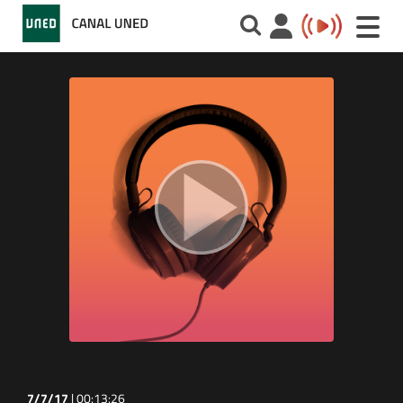
Toggle
naviga
7/7/17
|
00:13:26