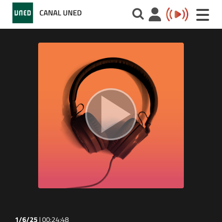
Toggle
naviga
1/6/25
|
00:24:48