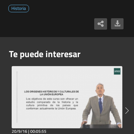
Historia
Te puede interesar
20/9/16 |
00:05:55
2