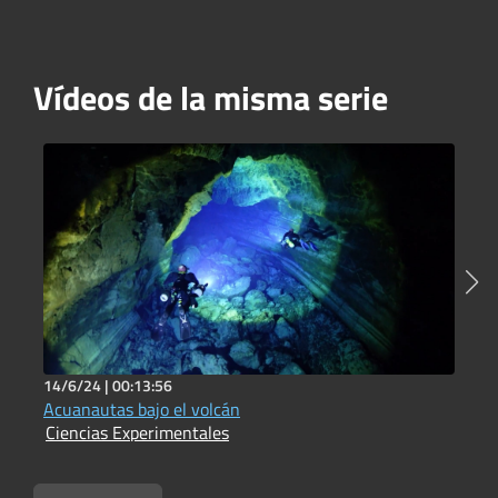
Vídeos de la misma serie
14/6/24 |
00:13:56
1
Acuanautas bajo el volcán
A
Ciencias Experimentales
C