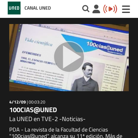
Toggle
naviga
4/12/09
|
00:03:20
100CIAS@UNED
La UNED en TVE-2 -Noticias-
PDA - La revista de la Facultad de Ciencias
"100cias@uned", alcanza su 11ª edición. Más de