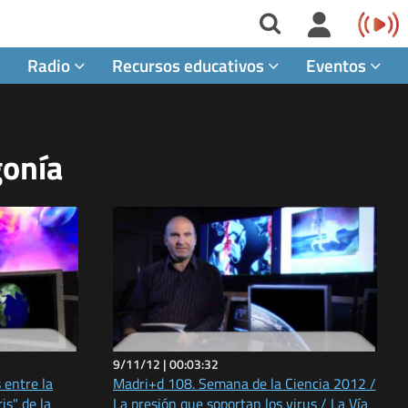
Radio
Recursos educativos
Eventos
gonía
9/11/12 |
00:03:32
 entre la
Madri+d 108. Semana de la Ciencia 2012 /
ris" de la
La presión que soportan los virus / La Vía