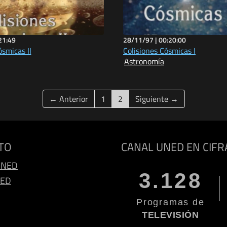
21:49
28/11/97 |
00:20:00
ósmicas II
Colisiones Cósmicas I
Astronomía
(current)
← Anterior
1
2
Siguiente →
TO
CANAL UNED EN CIFR
UNED
3.128
NED
Programas de
TELEVISIÓN