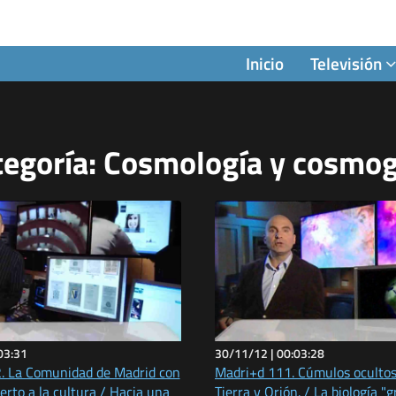
Inicio
Televisión
tegoría: Cosmología y cosmo
03:31
30/11/12 |
00:03:28
. La Comunidad de Madrid con
Madri+d 111. Cúmulos ocultos
ierto a la cultura / Hacia una
Tierra y Orión. / La biología "g