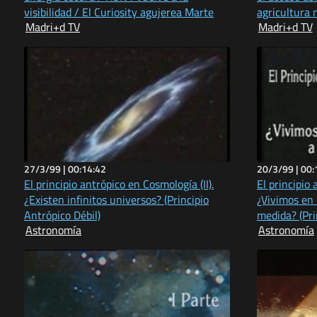
visibilidad / El Curiosity agujerea Marte
agricultura 
Madri+d TV
Madri+d TV
planeta enan
27/3/99 |
00:14:42
20/3/99 |
00:
El principio antrópico en Cosmología (II).
El principio 
¿Existen infinitos universos? (Principio
¿Vivimos en
Antrópico Débil)
medida? (Pri
Astronomía
Astronomía