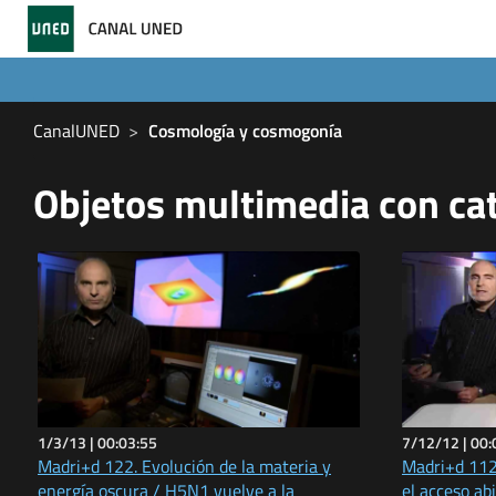
CanalUNED
Cosmología y cosmogonía
Objetos multimedia con ca
1/3/13 |
00:03:55
7/12/12 |
00:
Madri+d 122. Evolución de la materia y
Madri+d 112
energía oscura / H5N1 vuelve a la
el acceso ab