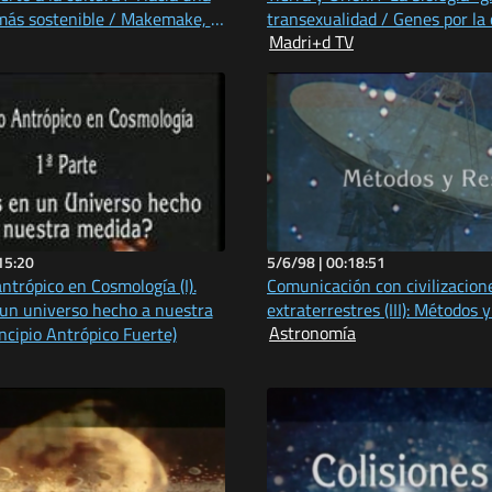
más sostenible / Makemake, el
transexualidad / Genes por la 
Madri+d TV
o menos conocido...
15:20
5/6/98 |
00:18:51
antrópico en Cosmología (I).
Comunicación con civilizacion
 un universo hecho a nuestra
extraterrestres (III): Métodos 
Astronomía
ncipio Antrópico Fuerte)