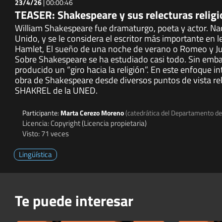
23/4/26
|
00:00:46
TEASER: Shakespeare y sus relecturas religi
William Shakespeare fue dramaturgo, poeta y actor. N
Unido, y se le considera el escritor más importante en 
Hamlet, El sueño de una noche de verano o Romeo y Jul
Sobre Shakespeare se ha estudiado casi todo. Sin emba
producido un “giro hacia la religión”. En este enfoque i
obra de Shakespeare desde diversos puntos de vista relig
SHAKREL de la UNED.
Participante:
Marta Cerezo Moreno
(catedrática del Departamento de 
Licencia: Copyright (Licencia propietaria)
Visto: 71 veces
Lingüística
Te puede interesar