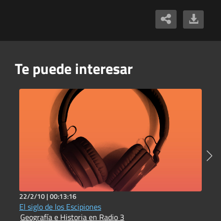
Te puede interesar
22/2/10 |
00:13:16
6
El siglo de los Escipiones
P
Geografía e Historia en Radio 3
I