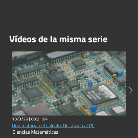
Vídeos de la misma serie
13/3/26 |
00:21:04
1
Una historia del cálculo. Del ábaco al PC
I
Ciencias Matemáticas
C