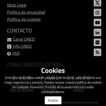
Nota Legal
Política de privacidad
Política de cookies
CONTACTO
Canal UNED
Info UNED
FAQ
CANAL UNED EN CIFRAS
Cookies
3.128
7.599
17.088
Este sitio web utiliza cookies propias y de terceros, para ofrecerle una
mejor experiencia y servicio. Puedes revisar nuestra política de cookies
Programas de
Programas de
Eventos
en cualquier momento. Si estás de acuerdo marca la casilla
TELEVISIÓN
RADIO
UNED
correspondiente.
Aceptar
Creado con
GalicasterMediaServer
por Teltek