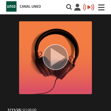
Toggle
naviga
7/11/25
|
01:00:00