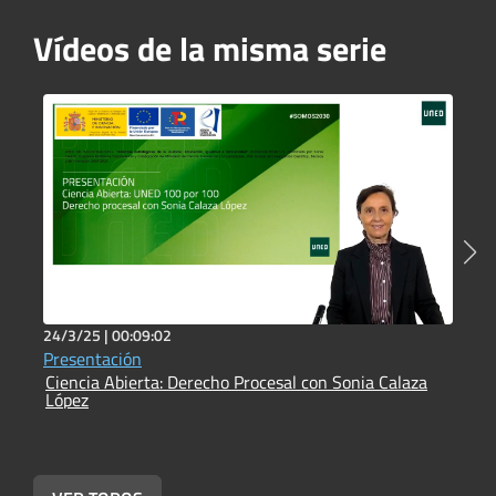
Vídeos de la misma serie
24/3/25 |
00:09:02
2
Presentación
P
Ciencia Abierta: Derecho Procesal con Sonia Calaza
J
López
C
L