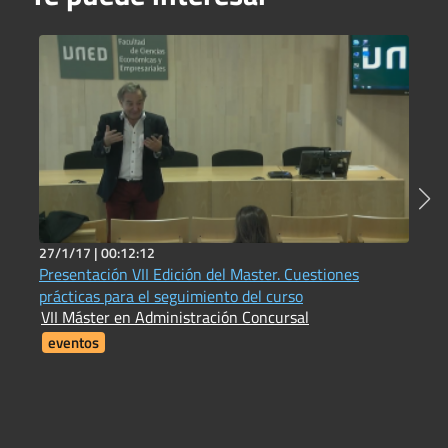
27/1/17 |
00:12:12
2
Presentación VII Edición del Master. Cuestiones
L
prácticas para el seguimiento del curso
f
VII Máster en Administración Concursal
V
eventos