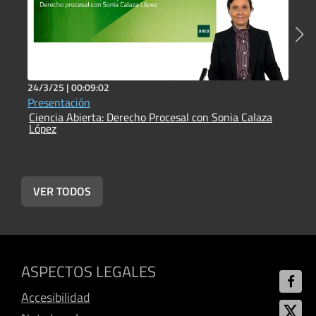
24/3/25 |
00:09:02
2
Presentación
P
Ciencia Abierta: Derecho Procesal con Sonia Calaza
J
López
C
L
VER TODOS
ASPECTOS LEGALES
Accesibilidad