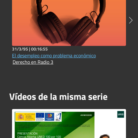
31/3/95 |
00:16:55
3
El desempleo como problema económico
L
Derecho en Radio 3
D
Vídeos de la misma serie