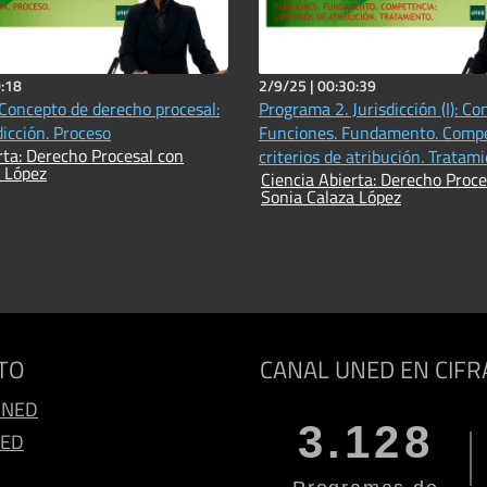
:18
2/9/25 |
00:30:39
Concepto de derecho procesal:
Programa 2. Jurisdicción (I): Co
dicción. Proceso
Funciones. Fundamento. Compe
rta: Derecho Procesal con
criterios de atribución. Tratam
 López
Ciencia Abierta: Derecho Proce
Sonia Calaza López
TO
CANAL UNED EN CIFR
UNED
3.128
NED