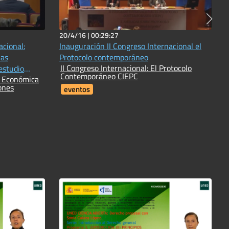
20/4/16 |
00:29:27
cional:
Inauguración II Congreso Internacional el
las
Protocolo contemporáneo
II Congreso Internacional: El Protocolo
estudio
Contemporáneo CIEPC
s Económica
ones
eventos