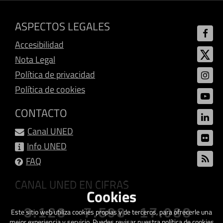
ASPECTOS LEGALES
Accesibilidad
Nota Legal
Política de privacidad
Política de cookies
CONTACTO
Canal UNED
Info UNED
FAQ
CANAL UNED EN CIFRAS
Cookies
3.128
7.598
17.088
Este sitio web utiliza cookies propias y de terceros, para ofrecerle una
mejor experiencia y servicio. Puedes revisar nuestra política de cookies