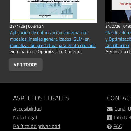
28/1/25 |
00:51:24
24/2/26 |
01:
Aplicación de optimización convexa con
Clasificador
modelos lineales generalizados (GLM) en
y Optimizaci
modelización predictiva para venta cruzada
Distribución
Seminario de Optimización Convexa
Seminario d
VER TODOS
ASPECTOS LEGALES
CONTAC
Accesibilidad
Canal 
Nota Legal
Info U
Política de privacidad
FAQ