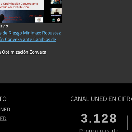
05:17
es de Riesgo Minimax: Robustez
ón Convexa ante Cambios de
e Optimización Convexa
TO
CANAL UNED EN CIFR
UNED
3.128
NED
Programas de