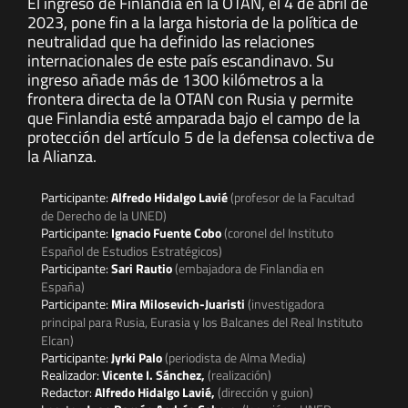
El ingreso de Finlandia en la OTAN, el 4 de abril de
2023, pone fin a la larga historia de la política de
neutralidad que ha definido las relaciones
internacionales de este país escandinavo. Su
ingreso añade más de 1300 kilómetros a la
frontera directa de la OTAN con Rusia y permite
que Finlandia esté amparada bajo el campo de la
protección del artículo 5 de la defensa colectiva de
la Alianza.
Participante:
Alfredo Hidalgo Lavié
(profesor de la Facultad
de Derecho de la UNED)
Participante:
Ignacio Fuente Cobo
(coronel del Instituto
Español de Estudios Estratégicos)
Participante:
Sari Rautio
(embajadora de Finlandia en
España)
Participante:
Mira Milosevich-Juaristi
(investigadora
principal para Rusia, Eurasia y los Balcanes del Real Instituto
Elcan)
Participante:
Jyrki Palo
(periodista de Alma Media)
Realizador:
Vicente I. Sánchez,
(realización)
Redactor:
Alfredo Hidalgo Lavié,
(dirección y guion)