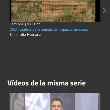
31/12/90 |
00:31:27
6
DVD: Análisis de la ciudad. Un espacio heredado
A
Geografía Humana
E
A
Vídeos de la misma serie