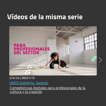
Vídeos de la misma serie
2/4/24 |
00:01:15
3
UNED DigitArte. Gestión
C
Competencias digitales para profesionales de la
c
cultura y la creación
C
c