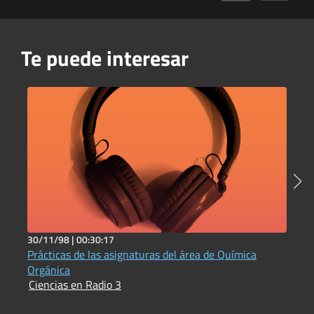
Te puede interesar
30/11/98 |
00:30:17
5
Prácticas de las asignaturas del área de Química
C
I
Orgánica
Ciencias en Radio 3