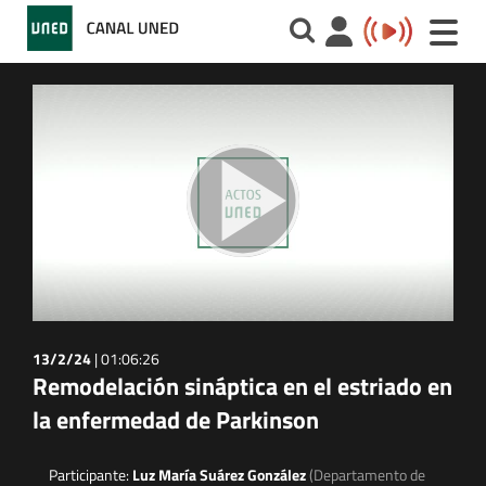
Toggle
naviga
13/2/24
|
01:06:26
Remodelación sináptica en el estriado en
la enfermedad de Parkinson
Participante:
Luz María Suárez González
(Departamento de