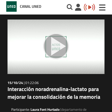
Toggle
naviga
15/10/24
|
01:22:06
Interacción noradrenalina-lactato para
mejorar la consolidación de la memoria
Participante:
Laura Font Hurtado
(departamento de