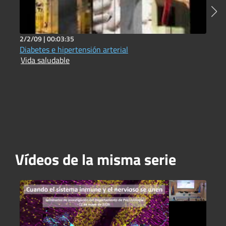
2/2/09 |
00:03:35
1
Diabetes e hipertensión arterial
F
Vida saludable
J
Vídeos de la misma serie