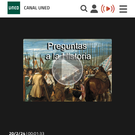
Toggle
naviga
20/2/24
|
00:01:33