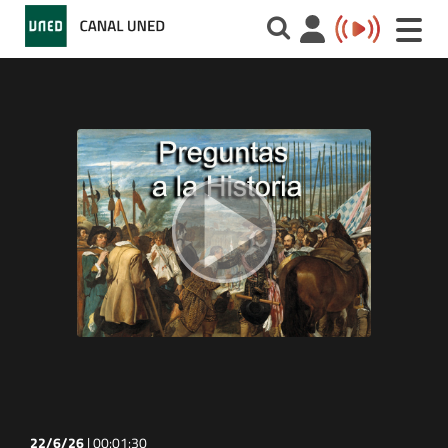
Toggle
naviga
22/6/26
|
00:01:30