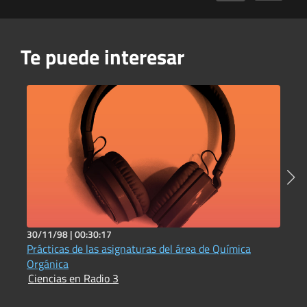
Te puede interesar
30/11/98 |
00:30:17
5
Prácticas de las asignaturas del área de Química
C
I
Orgánica
Ciencias en Radio 3