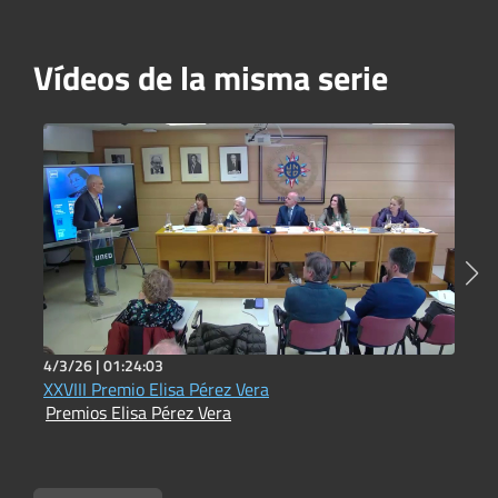
Vídeos de la misma serie
4/3/26 |
01:24:03
6
XXVIII Premio Elisa Pérez Vera
Premios Elisa Pérez Vera
P