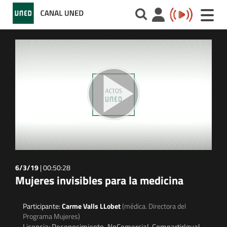
Toggle
naviga
6/3/19
|
00:50:28
Mujeres invisibles para la medicina
Participante:
Carme Valls LLobet
(médica. Directora del
Programa Mujeres)
Licencia: Reconocimiento-NoComercial-CompartirIgual