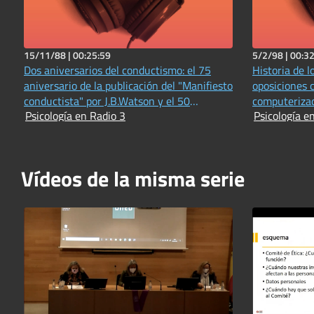
15/11/88 |
00:25:59
5/2/98 |
00:32
Dos aniversarios del conductismo: el 75
Historia de l
aniversario de la publicación del "Manifiesto
oposiciones c
conductista" por J.B.Watson y el 50
computeriza
Psicología en Radio 3
Psicología e
aniversario de la publicación de "La
conducta de los organismos" por
B.F.Skinner
Vídeos de la misma serie