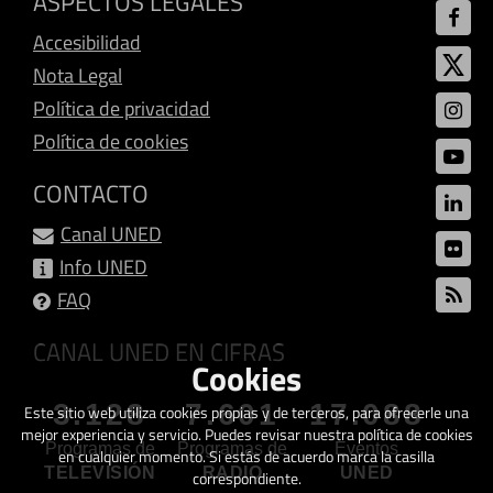
ASPECTOS LEGALES
Accesibilidad
Nota Legal
Política de privacidad
Política de cookies
CONTACTO
Canal UNED
Info UNED
FAQ
CANAL UNED EN CIFRAS
Cookies
3.128
7.601
17.088
Este sitio web utiliza cookies propias y de terceros, para ofrecerle una
mejor experiencia y servicio. Puedes revisar nuestra política de cookies
Programas de
Programas de
Eventos
en cualquier momento. Si estás de acuerdo marca la casilla
TELEVISIÓN
RADIO
UNED
correspondiente.