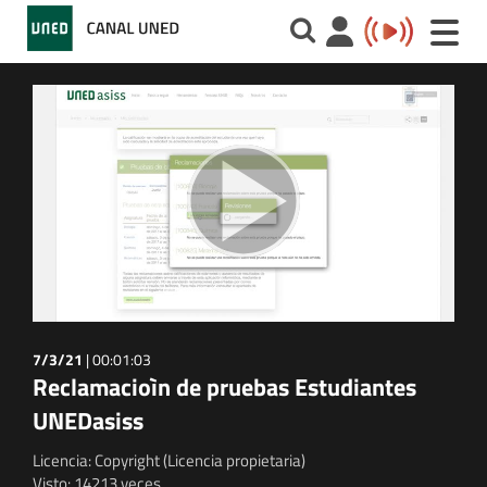
Toggle
naviga
7/3/21
|
00:01:03
Reclamacioìn de pruebas Estudiantes
UNEDasiss
Licencia: Copyright (Licencia propietaria)
Visto: 14213 veces