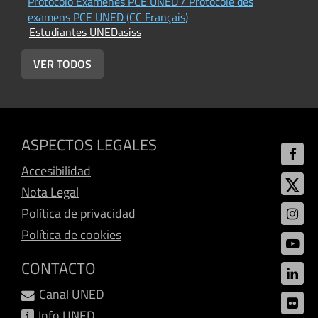
Protocolo Exámenes PCE UNED / Protocole des
U
E
examens PCE UNED (CC Français)
Estudiantes UNEDasiss
VER TODOS
ASPECTOS LEGALES
Accesibilidad
Nota Legal
Política de privacidad
Política de cookies
CONTACTO
Canal UNED
Info UNED