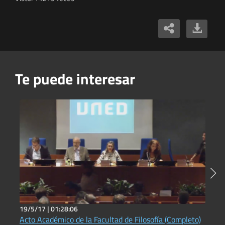
Te puede interesar
19/5/17 |
01:28:06
2
Acto Académico de la Facultad de Filosofía (Completo)
N