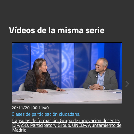
Vídeos de la misma serie
20/11/20 |
00:11:40
1
Clases de participación ciudadana
C
Capsulas de formación. Grupo de innovación docente.
C
DIPASO. Participatory Group. UNED-Ayuntamiento de
D
Madrid
M