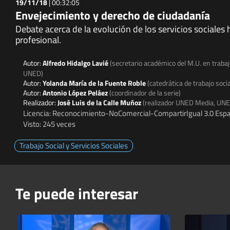
19/11/18
|
00:32:05
Envejecimiento y derecho de ciudadanía
Debate acerca de la evolución de los servicios sociales h
profesional.
Autor:
Alfredo Hidalgo Lavié
(secretario académico del M.U. en trabaj
UNED)
Autor:
Yolanda María de la Fuente Roble
(catedrática de trabajo socia
Autor:
Antonio López Peláez
(coordinador de la serie)
Realizador:
José Luis de la Calle Muñoz
(realizador UNED Media, UN
Licencia: Reconocimiento-NoComercial-CompartirIgual 3.0 Espa
Visto: 245 veces
Trabajo Social y Servicios Sociales
Te puede interesar