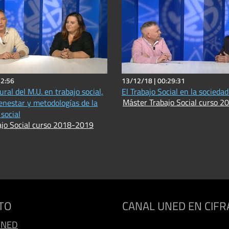
42:56
13/12/18 |
00:29:31
ral del M.U. en trabajo social,
El Trabajo Social en la sociedad
Máster Trabajo Social curso 
ienestar y metodologías de la
social
ajo Social curso 2018-2019
TO
CANAL UNED EN CIFR
UNED