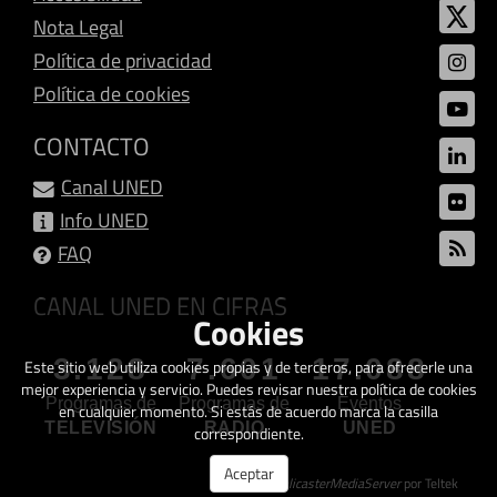
Nota Legal
Política de privacidad
Política de cookies
CONTACTO
Canal UNED
Info UNED
FAQ
CANAL UNED EN CIFRAS
Cookies
3.128
7.601
17.088
Este sitio web utiliza cookies propias y de terceros, para ofrecerle una
mejor experiencia y servicio. Puedes revisar nuestra política de cookies
Programas de
Programas de
Eventos
en cualquier momento. Si estás de acuerdo marca la casilla
TELEVISIÓN
RADIO
UNED
correspondiente.
Aceptar
Creado con
GalicasterMediaServer
por Teltek