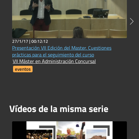
27/1/17 |
00:12:12
7
Presentación VII Edición del Master. Cuestiones
1
prácticas para el seguimiento del curso
I
VII Máster en Administración Concursal
i
F
eventos
Vídeos de la misma serie