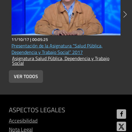
11/10/17 |
00:05:25
2
Presentación de la Asignatura “Salud Pública,
P
Dependencia y Trabajo Social” 2017
d
Asignatura Salud Pública, Dependencia y Trabajo
A
Social
S
VER TODOS
ASPECTOS LEGALES
Accesibilidad
Nota Legal