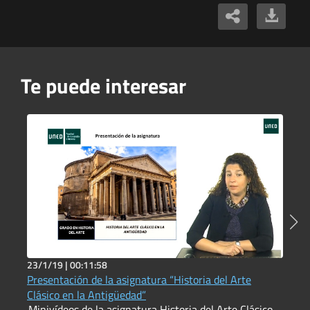
Te puede interesar
23/1/19 |
00:11:58
6
Presentación de la asignatura “Historia del Arte
L
Clásico en la Antigüedad”
h
Minivídeos de la asignatura Historia del Arte Clásico
P