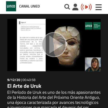
Toggle
naviga
9/12/20
|
00:40:58
El Arte de Uruk
El Período de Uruk es uno de los más apasionantes
de la Historia del Arte del Próximo Oriente Antiguo,
una época caracterizada por avances tecnológicos
e invenciones que marcaría el devenir del ser