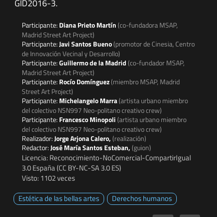
GID2016-3.
Participante:
Diana Prieto Martín
(co-fundadora MSAP,
Madrid Street Art Project)
Participante:
Javi Santos Bueno
(promotor de Cinesia, Centro
de Innovación Vecinal y Desarrollo)
Participante:
Guillermo de la Madrid
(co-fundador MSAP,
Madrid Street Art Project)
Participante:
Rocío Domínguez
(miembro MSAP, Madrid
Street Art Project)
Participante:
Michelangelo Marra
(artista urbano miembro
del colectivo NSN997 Neo-politano creativo crew)
Participante:
Francesco Minopoli
(artista urbano miembro
del colectivo NSN997 Neo-politano creativo crew)
Realizador:
Jorge Arjona Calero,
(realización)
Redactor:
José María Santos Esteban,
(guion)
Licencia: Reconocimiento-NoComercial-CompartirIgual
3.0 España (CC BY-NC-SA 3.0 ES)
Visto: 1102 veces
Estética de las bellas artes
Derechos humanos