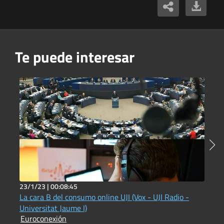
Te puede interesar
23/1/23 |
00:08:45
1
La cara B del consumo online UJI (Vox - UJI Radio -
E
E
Universitat Jaume I)
Euroconexión