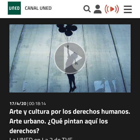
Toggle
naviga
17/4/20
|
00:18:14
Arte y cultura por los derechos humanos.
Arte urbano. ¿Qué pintan aquí los
derechos?
La UNED en La 2 de TVE