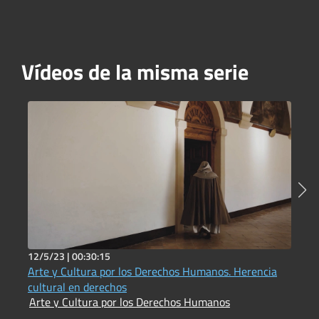
Vídeos de la misma serie
12/5/23 |
00:30:15
5
Arte y Cultura por los Derechos Humanos. Herencia
B
A
cultural en derechos
Arte y Cultura por los Derechos Humanos