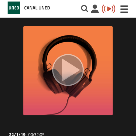
Toggle
naviga
22/1/19
|
00:32:05