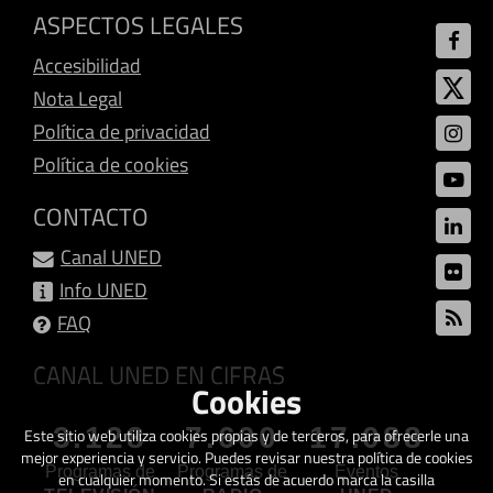
ASPECTOS LEGALES
Accesibilidad
Nota Legal
Política de privacidad
Política de cookies
CONTACTO
Canal UNED
Info UNED
FAQ
CANAL UNED EN CIFRAS
Cookies
3.128
7.600
17.088
Este sitio web utiliza cookies propias y de terceros, para ofrecerle una
mejor experiencia y servicio. Puedes revisar nuestra política de cookies
Programas de
Programas de
Eventos
en cualquier momento. Si estás de acuerdo marca la casilla