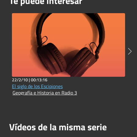
Te puede interesar
22/2/10 |
00:13:16
1
El siglo de los Escipiones
L
Geografía e Historia en Radio 3
c
C
Vídeos de la misma serie