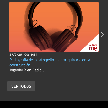
27/2/26 |
00:19:24
1
Radiografía de los atropellos por maquinaria en la
I
I
construcción
Ingeniería en Radio 3
VER TODOS