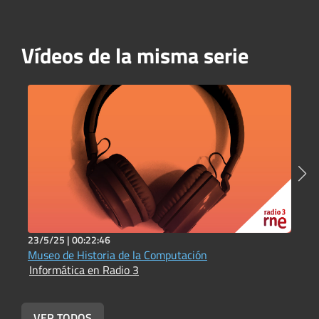
Vídeos de la misma serie
23/5/25 |
00:22:46
2
Museo de Historia de la Computación
L
Informática en Radio 3
d
I
VER TODOS