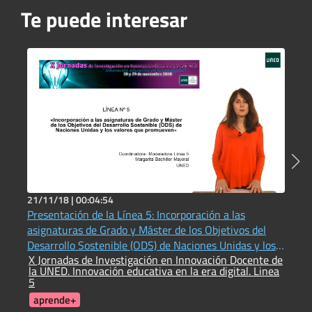
Te puede interesar
21/11/18 |
00:04:54
1
Presentación de la Línea 5: Incorporación a las
¿
asignaturas de Grado y Máster de los Objetivos del
P
E
Desarrollo Sostenible (ODS) de Naciones Unidas y los
X Jornadas de Investigación en Innovación Docente de
valores que promueven
la UNED. Innovación educativa en la era digital. Linea
5
aprende+