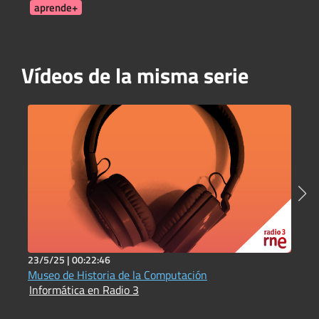
aprende+
Vídeos de la misma serie
23/5/25 |
00:22:46
2
Museo de Historia de la Computación
L
Informática en Radio 3
d
I