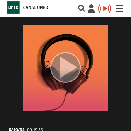
Toggle
naviga
6/10/98
|
00:19:55