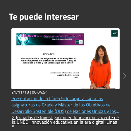
Te puede interesar
21/11/18 |
00:04:54
1
Presentación de la Línea 5: Incorporación a las
¿
asignaturas de Grado y Máster de los Objetivos del
P
E
Desarrollo Sostenible (ODS) de Naciones Unidas y los
X Jornadas de Investigación en Innovación Docente de
valores que promueven
la UNED. Innovación educativa en la era digital. Linea
5